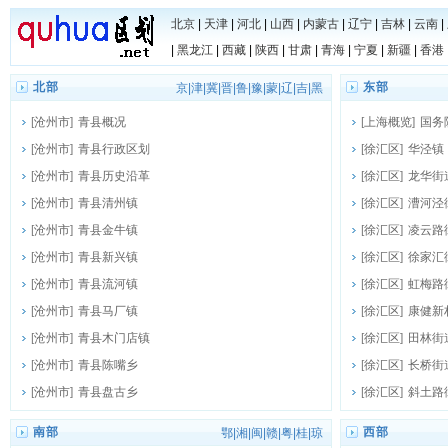
北京
|
天津
|
河北
|
山西
|
内蒙古
|
辽宁
|
吉林
|
云南
|
|
黑龙江
|
西藏
|
陕西
|
甘肃
|
青海
|
宁夏
|
新疆
|
香港
北部
东部
京
|
津
|
冀
|
晋
|
鲁
|
豫
|
蒙
|
辽
|
吉
|
黑
[
沧州市
]
青县概况
[
上海概览
]
国务
[
沧州市
]
青县行政区划
东新区
[
徐汇区
]
华泾镇
[
沧州市
]
青县历史沿革
[
徐汇区
]
龙华街
[
沧州市
]
青县清州镇
[
徐汇区
]
漕河泾
[
沧州市
]
青县金牛镇
[
徐汇区
]
凌云路
[
沧州市
]
青县新兴镇
[
徐汇区
]
徐家汇
[
沧州市
]
青县流河镇
[
徐汇区
]
虹梅路
[
沧州市
]
青县马厂镇
[
徐汇区
]
康健新
[
沧州市
]
青县木门店镇
[
徐汇区
]
田林街
[
沧州市
]
青县陈嘴乡
[
徐汇区
]
长桥街
[
沧州市
]
青县盘古乡
[
徐汇区
]
斜土路
南部
西部
鄂
|
湘
|
闽
|
赣
|
粤
|
桂
|
琼